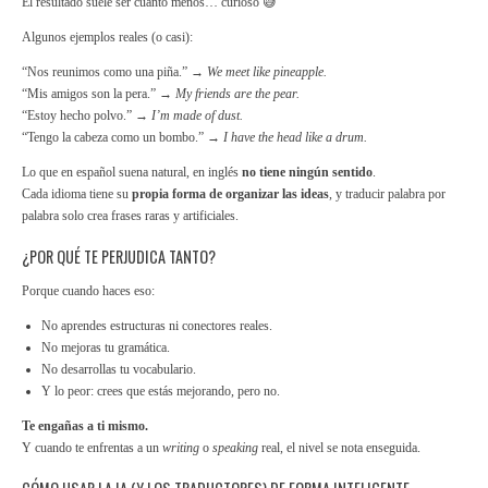
El resultado suele ser cuanto menos… curioso 😅
Algunos ejemplos reales (o casi):
“Nos reunimos como una piña.” →
We meet like pineapple.
“Mis amigos son la pera.” →
My friends are the pear.
“Estoy hecho polvo.” →
I’m made of dust.
“Tengo la cabeza como un bombo.” →
I have the head like a drum.
Lo que en español suena natural, en inglés
no tiene ningún sentido
.
Cada idioma tiene su
propia forma de organizar las ideas
, y traducir palabra por
palabra solo crea frases raras y artificiales.
¿POR QUÉ TE PERJUDICA TANTO?
Porque cuando haces eso:
No aprendes estructuras ni conectores reales.
No mejoras tu gramática.
No desarrollas tu vocabulario.
Y lo peor: crees que estás mejorando, pero no.
Te engañas a ti mismo.
Y cuando te enfrentas a un
writing
o
speaking
real, el nivel se nota enseguida.