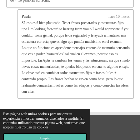
de -+10 palabras correctas.
Paula
hace 10 meses
Sí, eso está bien planteado. Tener frases preparadas y estructuras fijas
tipo I’m looking forward to hearing from you o I would appreciate if you
could… viene genial, porque te da seguridad y te ayuda a mantener una
estructura correcta, que es algo que puntúa muchísimo en el examen.
Lo que no funciona es aprenderte mensajes enteros de memoria pensando
que vas a poder “vomitarlos” tal cual en el examen, porque eso es
imposible. En Aptis te cambian los temas y las situaciones, así que si solo
llevas cosas memorizadas, te quedas bloqueado en cuanto algo no encaje.
La clave está en combinar todo: estructuras fijas + frases útiles +
contenido propio. Las frases hechas te sirven como base, pero lo que
realmente demuestra nivel es cómo las adaptas y cómo conectas tus ideas
con ellas.
Esta página web utiliza cookies para mejorar tu
experiencia y mostrar anuncios diseñados a medida. Si
continúas utilizando nuestra página web, confirmas que
aceptas nuestro uso de cookies.
© 2022 - 2026 Andes English Online
Con la tecnología de
Webador
Aceptar